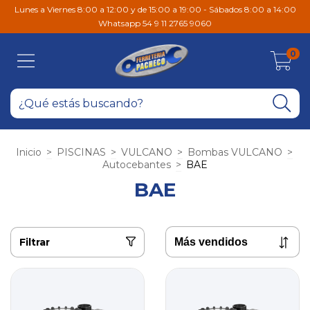
Lunes a Viernes 8:00 a 12:00 y de 15:00 a 19:00 - Sábados 8:00 a 14:00
Whatsapp 54 9 11 2765 9060
0
Inicio
>
PISCINAS
>
VULCANO
>
Bombas VULCANO
>
Autocebantes
>
BAE
BAE
Filtrar