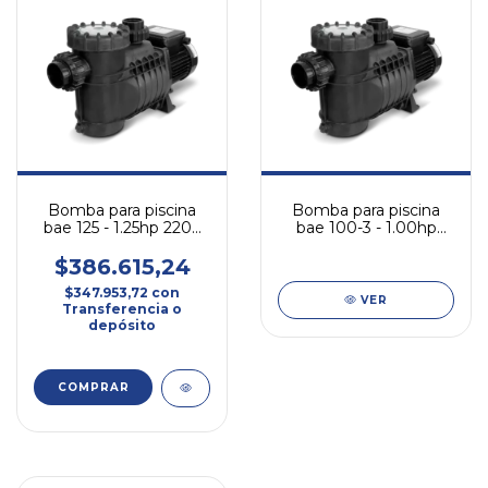
Bomba para piscina
Bomba para piscina
bae 125 - 1.25hp 220v
bae 100-3 - 1.00hp
monofásica
220v/380v trifásica
$386.615,24
$347.953,72
con
VER
Transferencia o
depósito