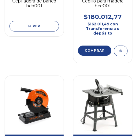
Cepilladora de banco
Cepillo para madera
hcb001
hce001
$180.012,77
$162.011,49
con
VER
Transferencia o
depósito