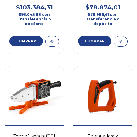
$103.384,31
$78.874,01
$93.045,88
con
$70.986,61
con
Transferencia o
Transferencia o
depósito
depósito
Termofusora htf001
Engrapadora y