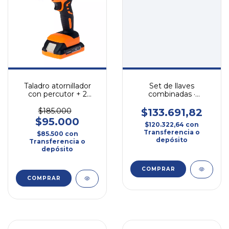
Taladro atornillador
Set de llaves
con percutor + 2
combinadas ·
baterias + cargador y
milimétricas y en
maletin ATL18-8b
pulgadas jcm20g
$185.000
$133.691,82
$95.000
$120.322,64
con
Transferencia o
$85.500
con
depósito
Transferencia o
depósito