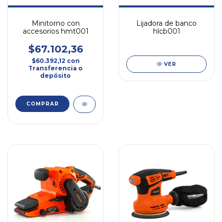
Minitorno con
Lijadora de banco
accesorios hmt001
hlcb001
$67.102,36
$60.392,12
con
VER
Transferencia o
depósito