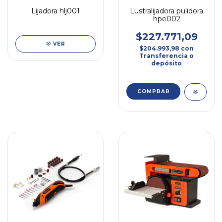
Lijadora hlj001
Lustralijadora pulidora
hpe002
$227.771,09
VER
$204.993,98
con
Transferencia o
depósito