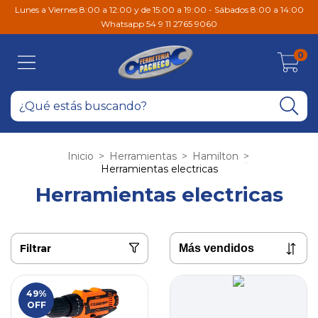
Lunes a Viernes 8:00 a 12:00 y de 15:00 a 19:00 - Sábados 8:00 a 14:00
Whatsapp 54 9 11 2765 9060
0
Inicio
>
Herramientas
>
Hamilton
>
Herramientas electricas
Herramientas electricas
Filtrar
49
%
OFF