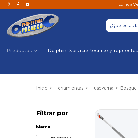
Lunes a Vi
Productos
Dolphin, Servicio técnico y repuesto
Inicio
>
Herramientas
>
Husqvarna
>
Bosque /
Filtrar por
Marca
Husqvarna (1)