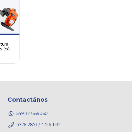
tura
s (cód.
Contactános
5491127659060
4726-2871 / 4726-1132