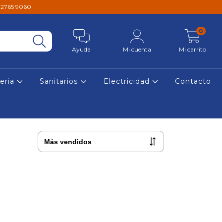
1 2765 9060
0
Ayuda
Mi cuenta
Mi carrito
reria
Sanitarios
Electricidad
Contacto