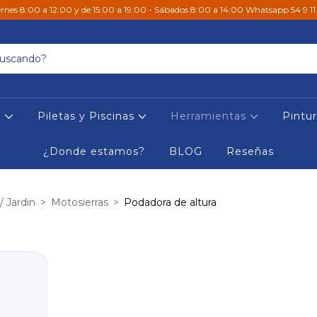
ernes 8:00 a 12:00 y de 15:00 a 19:00 - Sábados 8:00 a 14:00 Whatsapp 54 9 1
s
Piletas y Piscinas
Herramientas
Pintu
¿Donde estamos?
BLOG
Reseñas
 Jardin
>
Motosierras
>
Podadora de altura