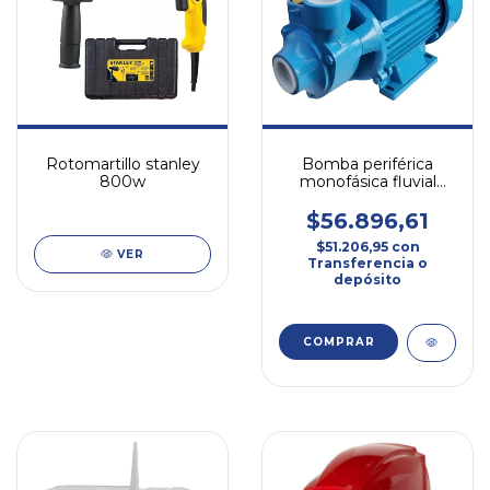
Rotomartillo stanley
Bomba periférica
800w
monofásica fluvial
nero 0.5hp - 220v
$56.896,61
$51.206,95
con
VER
Transferencia o
depósito