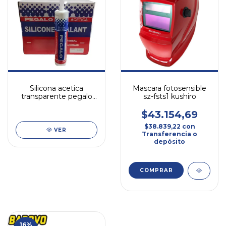
Silicona acetica
Mascara fotosensible
transparente pegalo
sz-fsts1 kushiro
280cc x24u
$43.154,69
$38.839,22
con
VER
Transferencia o
depósito
16
%