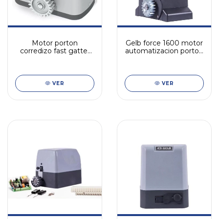
Motor porton
Gelb force 1600 motor
corredizo fast gatter
automatizacion porton
peccinin 300kg
hasta 1600 kg
VER
VER